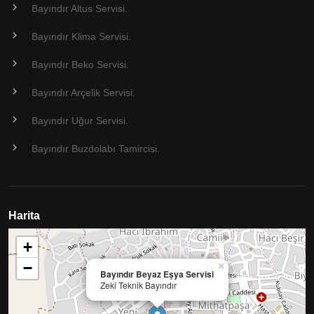
Bayındır Altus Servisi.
Bayındır Klima Servisi.
Bayındır Beko Servisi.
Bayındır Arçelik Servisi.
Bayındır Uğur Servisi.
Bayındır Buzdolabı Tamircisi.
Harita
+
−
×
Bayındır Beyaz Eşya Servisi
Zeki Teknik Bayındır