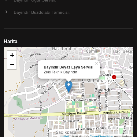
Bayındır Uğur Servisi.
Bayındır Buzdolabı Tamircisi.
Harita
+
−
×
Bayındır Beyaz Eşya Servisi
Zeki Teknik Bayındır
Leaflet
| Map data ©
OpenStreetMap
contributors