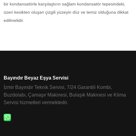
bir kondansatörle karşılaştırın sağlam kondansatör tepesindeki,
üzeri kesikten oluşan çizgili yüzeyin düz ve temiz olduğuna dikkat
edilmelidir.
Bayındır Beyaz Eşya Servisi
İzmir Bayındır Teknik Servisi, 7/24 Garantili Kombi,
Buzdolabı, Çamaşır Makinesi, Bulaşık Makinesi ve Klima
Servisi hizmetleri vermektedir.