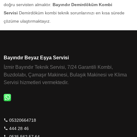
doğru servisten almaktır.
Bayındır Demirdöküm Kombi
Servisi
Demirdöküm kombi teknik sorunlarınızı en kısa sürede
çözüme ulaştırmaktayız.
Bayındır Beyaz Eşya Servisi
İzmir Bayındır Teknik Servisi, 7/24 Garantili Kombi,
Buzdolabı, Çamaşır Makinesi, Bulaşık Makinesi ve Klima
Servisi hizmetleri vermektedir.
05320664718
444 28 46
0535 562 57 64