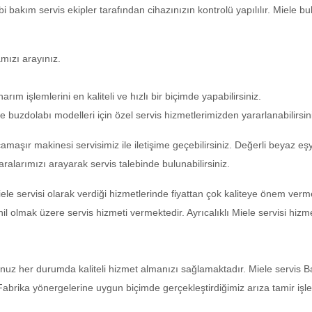
 bakım servis ekipler tarafından cihazınızın kontrolü yapılılır. Miele 
amızı arayınız.
rım işlemlerini en kaliteli ve hızlı bir biçimde yapabilirsiniz.
 buzdolabı modelleri için özel servis hizmetlerimizden yararlanabilirsin
çamaşır makinesi servisimiz ile iletişime geçebilirsiniz. Değerli beyaz eş
ralarımızı arayarak servis talebinde bulunabilirsiniz.
 Miele servisi olarak verdiği hizmetlerinde fiyattan çok kaliteye önem ver
il olmak üzere servis hizmeti vermektedir. Ayrıcalıklı Miele servisi hizmet
uz her durumda kaliteli hizmet almanızı sağlamaktadır. Miele servis Bay
abrika yönergelerine uygun biçimde gerçekleştirdiğimiz arıza tamir işlem