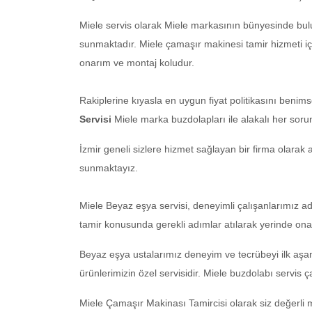
Miele servis olarak Miele markasının bünyesinde bulu
sunmaktadır. Miele çamaşır makinesi tamir hizmeti içi
onarım ve montaj koludur.
Rakiplerine kıyasla en uygun fiyat politikasını benim
Servisi
Miele marka buzdolapları ile alakalı her soru
İzmir geneli sizlere hizmet sağlayan bir firma olarak
sunmaktayız.
Miele Beyaz eşya servisi, deneyimli çalışanlarımız a
tamir konusunda gerekli adımlar atılarak yerinde ona
Beyaz eşya ustalarımız deneyim ve tecrübeyi ilk aş
ürünlerimizin özel servisidir. Miele buzdolabı servis 
Miele Çamaşır Makinası Tamircisi olarak siz değerli m