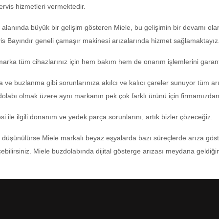
rvis hizmetleri vermektedir.
 alanında büyük bir gelişim gösteren Miele, bu gelişimin bir devamı ol
is Bayındır geneli çamaşır makinesi arızalarında hizmet sağlamaktayız
rka tüm cihazlarınız için hem bakım hem de onarım işlemlerini garantili
 buzlanma gibi sorunlarınıza akılcı ve kalıcı çareler sunuyor tüm arız
olabı olmak üzere aynı markanın pek çok farklı ürünü için firmamızdan 
i ile ilgili donanım ve yedek parça sorunlarını, artık bizler çözeceğiz.
düşünülürse Miele markalı beyaz eşyalarda bazı süreçlerde arıza göste
eçebilirsiniz. Miele buzdolabında dijital gösterge arızası meydana geldi