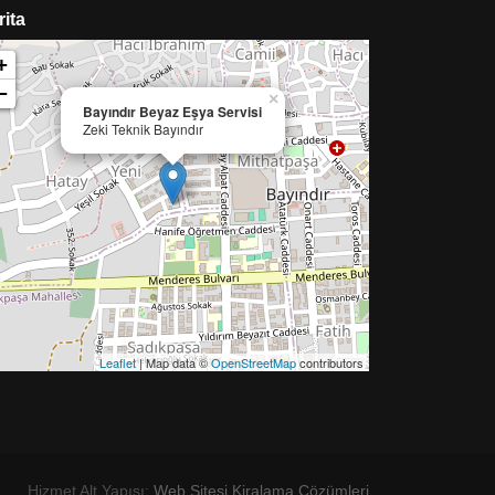
rita
+
−
×
Bayındır Beyaz Eşya Servisi
Zeki Teknik Bayındır
Leaflet
| Map data ©
OpenStreetMap
contributors
Hizmet Alt Yapısı:
Web Sitesi Kiralama Çözümleri