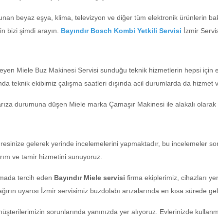
nan beyaz eşya, klima, televizyon ve diğer tüm elektronik ürünlerin bak
n bizi şimdi arayın.
Bayındır Bosch Kombi Yetkili Servisi
İzmir Servi
seyen Miele Buz Makinesi Servisi sunduğu teknik hizmetlerin hepsi için e
nda teknik ekibimiz çalışma saatleri dışında acil durumlarda da hizmet 
 arıza durumuna düşen Miele marka Çamaşır Makinesi ile alakalı olarak siz
dresinize gelerek yerinde incelemelerini yapmaktadır, bu incelemeler so
rım ve tamir hizmetini sunuyoruz.
amada tercih eden
Bayındır Miele servisi
firma ekiplerimiz, cihazları y
çağırın uyarısı İzmir servisimiz buzdolabı arızalarında en kısa sürede ge
üşterilerimizin sorunlarında yanınızda yer alıyoruz. Evlerinizde kullan