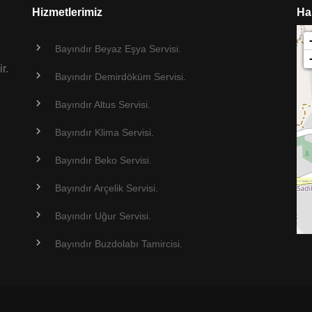
Hizmetlerimiz
Ha
Bayındır Beyaz Eşya Servisi.
r.
Bayındır Demirdöküm Servisi.
Bayındır Altus Servisi.
Bayındır Klima Servisi.
Bayındır Beko Servisi.
Bayındır Arçelik Servisi.
Bayındır Uğur Servisi.
Bayındır Buzdolabı Tamircisi.