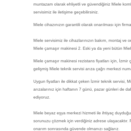
muntazam olarak ehliyetli ve güvendiğiniz Miele kombi
servisimiz ile iletişime geçebilirsiniz.
Miele cihazınızın garantili olarak onarılması için firm
Miele servisimiz ile cihazlarınızın bakım, montaj ve ona
Miele çamaşır makinesi 2. Eski ya da yeni bütün Miele
Miele çamaşır makinesi rezistans fiyatları için, İzmir 
gelişmiş Miele teknik servisi arıza çağrı merkezi numa
Uygun fiyatları ile dikkat çeken İzmir teknik servisi,
arızalarınız için haftanın 7 günü, pazar günleri de dah
ediyoruz.
Miele beyaz eşya merkezi hizmeti ile ihtiyaç duyduğun
sorunuzu çözmek için verdiğiniz adrese ulaşacaktır. F
onarım sonrasında güvende olmanızı sağlarız.