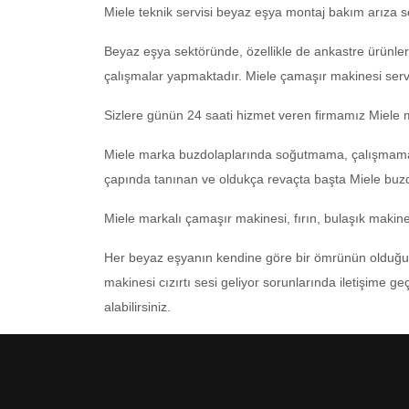
Miele teknik servisi beyaz eşya montaj bakım arıza se
Beyaz eşya sektöründe, özellikle de ankastre ürünler
çalışmalar yapmaktadır. Miele çamaşır makinesi serv
Sizlere günün 24 saati hizmet veren firmamız Miele ma
Miele marka buzdolaplarında soğutmama, çalışmama ve
çapında tanınan ve oldukça revaçta başta Miele buzd
Miele markalı çamaşır makinesi, fırın, bulaşık makines
Her beyaz eşyanın kendine göre bir ömrünün olduğu 
makinesi cızırtı sesi geliyor sorunlarında iletişime g
alabilirsiniz.