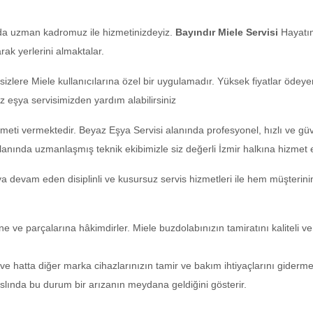
da uzman kadromuz ile hizmetinizdeyiz.
Bayındır Miele Servisi
Hayatım
ak yerlerini almaktalar.
sizlere Miele kullanıcılarına özel bir uygulamadır. Yüksek fiyatlar öd
 eşya servisimizden yardım alabilirsiniz
zmeti vermektedir. Beyaz Eşya Servisi alanında profesyonel, hızlı ve gü
 alanında uzmanlaşmış teknik ekibimizle siz değerli İzmir halkına hizmet 
a devam eden disiplinli ve kusursuz servis hizmetleri ile hem müşterini
e ve parçalarına hâkimdirler. Miele buzdolabınızın tamiratını kaliteli ve
 ve hatta diğer marka cihazlarınızın tamir ve bakım ihtiyaçlarını giderm
aslında bu durum bir arızanın meydana geldiğini gösterir.