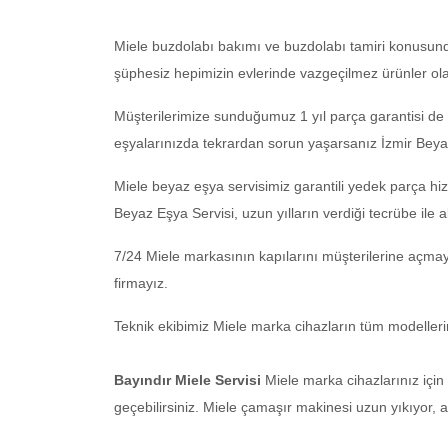
Miele buzdolabı bakımı ve buzdolabı tamiri konusun
şüphesiz hepimizin evlerinde vazgeçilmez ürünler olar
Müşterilerimize sunduğumuz 1 yıl parça garantisi de 
eşyalarınızda tekrardan sorun yaşarsanız İzmir Beyaz
Miele beyaz eşya servisimiz garantili yedek parça hi
Beyaz Eşya Servisi, uzun yılların verdiği tecrübe ile
7/24 Miele markasının kapılarını müşterilerine açmay
firmayız.
Teknik ekibimiz Miele marka cihazların tüm modellerin
Bayındır Miele Servisi
Miele marka cihazlarınız için
geçebilirsiniz. Miele çamaşır makinesi uzun yıkıyor, 