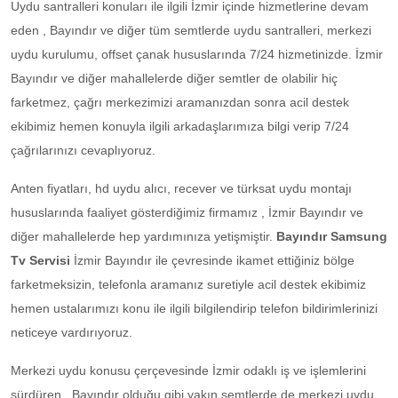
Uydu santralleri konuları ile ilgili İzmir içinde hizmetlerine devam
eden , Bayındır ve diğer tüm semtlerde uydu santralleri, merkezi
uydu kurulumu, offset çanak hususlarında 7/24 hizmetinizde. İzmir
Bayındır ve diğer mahallelerde diğer semtler de olabilir hiç
farketmez, çağrı merkezimizi aramanızdan sonra acil destek
ekibimiz hemen konuyla ilgili arkadaşlarımıza bilgi verip 7/24
çağrılarınızı cevaplıyoruz.
Anten fiyatları, hd uydu alıcı, recever ve türksat uydu montajı
hususlarında faaliyet gösterdiğimiz firmamız , İzmir Bayındır ve
diğer mahallelerde hep yardımınıza yetişmiştir.
Bayındır Samsung
Tv Servisi
İzmir Bayındır ile çevresinde ikamet ettiğiniz bölge
farketmeksizin, telefonla aramanız suretiyle acil destek ekibimiz
hemen ustalarımızı konu ile ilgili bilgilendirip telefon bildirimlerinizi
neticeye vardırıyoruz.
Merkezi uydu konusu çerçevesinde İzmir odaklı iş ve işlemlerini
sürdüren , Bayındır olduğu gibi yakın semtlerde de merkezi uydu,