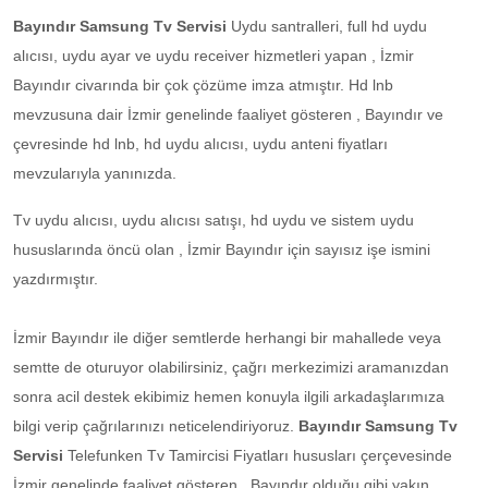
Bayındır Samsung Tv Servisi
Uydu santralleri, full hd uydu
alıcısı, uydu ayar ve uydu receiver hizmetleri yapan , İzmir
Bayındır civarında bir çok çözüme imza atmıştır. Hd lnb
mevzusuna dair İzmir genelinde faaliyet gösteren , Bayındır ve
çevresinde hd lnb, hd uydu alıcısı, uydu anteni fiyatları
mevzularıyla yanınızda.
Tv uydu alıcısı, uydu alıcısı satışı, hd uydu ve sistem uydu
hususlarında öncü olan , İzmir Bayındır için sayısız işe ismini
yazdırmıştır.
İzmir Bayındır ile diğer semtlerde herhangi bir mahallede veya
semtte de oturuyor olabilirsiniz, çağrı merkezimizi aramanızdan
sonra acil destek ekibimiz hemen konuyla ilgili arkadaşlarımıza
bilgi verip çağrılarınızı neticelendiriyoruz.
Bayındır Samsung Tv
Servisi
Telefunken Tv Tamircisi Fiyatları hususları çerçevesinde
İzmir genelinde faaliyet gösteren , Bayındır olduğu gibi yakın