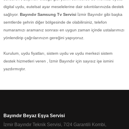
digital uydu, eutelsat ayar meselelerine dair sıkıntılarınızda destek
sağlıyor.
Bayındır Samsung Tv Servisi
İzmir Bayındır gibi başka
semtlerde şehrin diğer bölgesinde de olabilirsiniz, telefon
numaramızı aramanız sonrası en uygun zaman içinde ustalarımızı
yönlendirip çağrılarınızın gereğini yapıyoruz.
Kurulum, uydu fiyatları, sistem uydu ve uydu merkezi sistem
destek hizmetleri veren , İzmir Bayındır için sayısız işe ismini
yazdırmıştır.
Bayındır Beyaz Eşya Servisi
İzmir Bayındır Teknik Servisi, 7/24 Garantili Kombi,